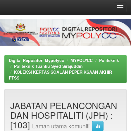
Skip
navigation
Digital Repositori Mypolycc
MYPOLYCC
Politeknik
Politeknik Tuanku Syed Sirajuddin
KOLEKSI KERTAS SOALAN PEPERIKSAAN AKHIR
PTSS
JABATAN PELANCONGAN
DAN HOSPITALITI (JPH) :
[103]
Laman utama komuniti