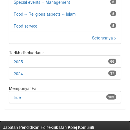
Special events -- Management
6
Food -- Religious aspects -- Islam
5
Food service
5
Seterusnya >
Tarikh dikeluarkan:
2025
66
2024
37
Mempunyai Fail
true
103
Jabatan Pendidikan Politeknik Dan Kolej Komuniti