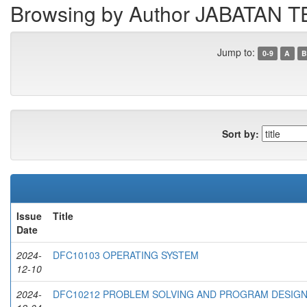
Browsing by Author JABATA
Jump to:
0-9
A
B
Sort by:
Issue
Title
Date
2024-
DFC10103 OPERATING SYSTEM
12-10
2024-
DFC10212 PROBLEM SOLVING AND PROGRAM DESIG