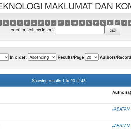
N TEKNOLOGI MAKLUMAT DAN KO
C
D
E
F
G
H
I
J
K
L
M
N
O
P
Q
R
S
T
or enter first few letters:
In order:
Results/Page
Authors/Record
Showing results 1 to 20 of 43
Author(s
JABATAN
N
JABATAN