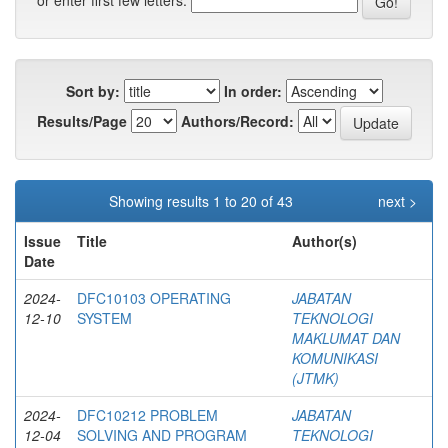
or enter first few letters:
Sort by:
In order:
Results/Page
Authors/Record:
Showing results 1 to 20 of 43
next >
Issue
Title
Author(s)
Date
2024-
DFC10103 OPERATING
JABATAN
12-10
SYSTEM
TEKNOLOGI
MAKLUMAT DAN
KOMUNIKASI
(JTMK)
2024-
DFC10212 PROBLEM
JABATAN
12-04
SOLVING AND PROGRAM
TEKNOLOGI