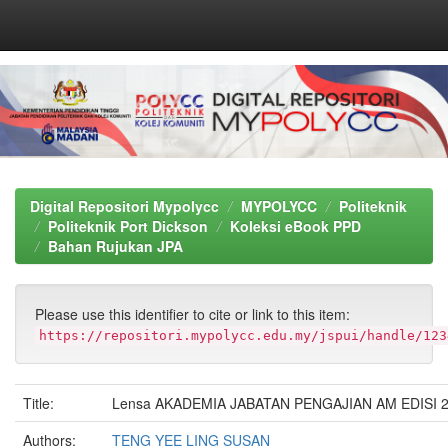
Skip
navigation
Digital Repositori Mypolycc
MYPOLYCC
Politeknik
Politeknik Port Dickson
Koleksi eBook PPD
Bahan Rujukan JPA
Please use this identifier to cite or link to this item:
https://repositori.mypolycc.edu.my/jspui/handle/123
Title:
Lensa AKADEMIA JABATAN PENGAJIAN AM EDISI 
Authors:
TENG YEE LING SUSAN