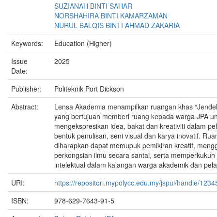
SUZIANAH BINTI SAHAR
NORSHAHIRA BINTI KAMARZAMAN
NURUL BALQIS BINTI AHMAD ZAKARIA
Keywords:
Education (Higher)
Issue
2025
Date:
Publisher:
Politeknik Port Dickson
Abstract:
Lensa Akademia menampilkan ruangan khas “Jendela
yang bertujuan memberi ruang kepada warga JPA un
mengekspresikan idea, bakat dan kreativiti dalam pe
bentuk penulisan, seni visual dan karya inovatif. Rua
diharapkan dapat memupuk pemikiran kreatif, meng
perkongsian ilmu secara santai, serta memperkukuh 
intelektual dalam kalangan warga akademik dan pelaj
URI:
https://repositori.mypolycc.edu.my/jspui/handle/123
ISBN:
978-629-7643-91-5