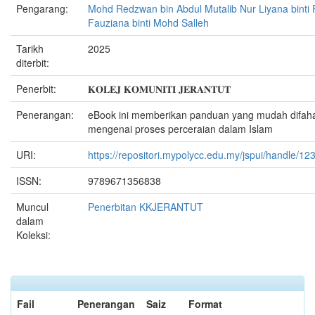
Pengarang:
Mohd Redzwan bin Abdul Mutalib Nur Liyana binti 
Fauziana binti Mohd Salleh
Tarikh
2025
diterbit:
Penerbit:
𝐊𝐎𝐋𝐄𝐉 𝐊𝐎𝐌𝐔𝐍𝐈𝐓𝐈 𝐉𝐄𝐑𝐀𝐍𝐓𝐔𝐓
Penerangan:
eBook ini memberikan panduan yang mudah difah
mengenai proses perceraian dalam Islam
URI:
https://repositori.mypolycc.edu.my/jspui/handle/1
ISSN:
9789671356838
Muncul
Penerbitan KKJERANTUT
dalam
Koleksi:
Fail
Penerangan
Saiz
Format