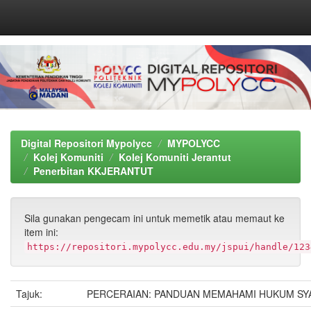
Skip
navigation
Digital Repositori Mypolycc
MYPOLYCC
Kolej Komuniti
Kolej Komuniti Jerantut
Penerbitan KKJERANTUT
Sila gunakan pengecam ini untuk memetik atau memaut ke
item ini:
https://repositori.mypolycc.edu.my/jspui/handle/123
Tajuk:
PERCERAIAN: PANDUAN MEMAHAMI HUKUM SY