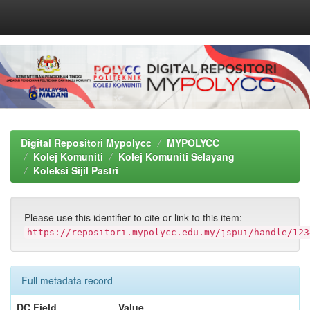
Skip
navigation
Digital Repositori Mypolycc
MYPOLYCC
Kolej Komuniti
Kolej Komuniti Selayang
Koleksi Sijil Pastri
Please use this identifier to cite or link to this item:
https://repositori.mypolycc.edu.my/jspui/handle/123
Full metadata record
DC Field
Value