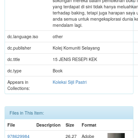
sokongan mereka dalam pembikinan buku in
yang terdapat di sini tidak hanya meluahk
terhadap baking, tetapi juga harapan saya 
anda semua untuk mengeksplorasi dunia ke
mendalam lagi.
dc.language.iso
other
dc.publisher
Kolej Komuniti Selayang
dc.title
15 JENIS RESEPI KEK
dc.type
Book
Appears in
Koleksi Sijil Pastri
Collections:
Files in This Item:
File
Description
Size
Format
978629984
26.27
Adobe