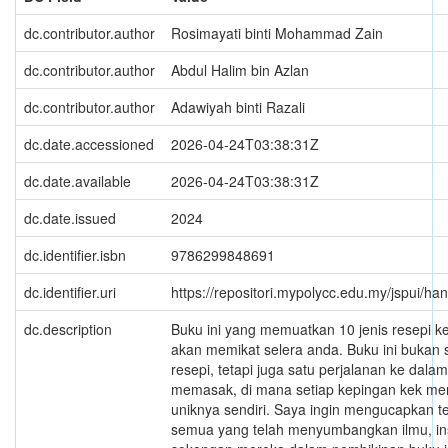
dc.contributor.author
Rosimayati binti Mohammad Zain
dc.contributor.author
Abdul Halim bin Azlan
dc.contributor.author
Adawiyah binti Razali
dc.date.accessioned
2026-04-24T03:38:31Z
dc.date.available
2026-04-24T03:38:31Z
dc.date.issued
2024
dc.identifier.isbn
9786299848691
dc.identifier.uri
https://repositori.mypolycc.edu.my/jspui/h
dc.description
Buku ini yang memuatkan 10 jenis resepi k
akan memikat selera anda. Buku ini bukan
resepi, tetapi juga satu perjalanan ke dala
memasak, di mana setiap kepingan kek men
uniknya sendiri. Saya ingin mengucapkan t
semua yang telah menyumbangkan ilmu, ins