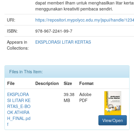
dapat memberi ilham untuk menghasilkan litar kert
menggunakan kreativiti pembaca sendiri.
URI:
https://repositori.mypolycc.edu.my/jspui/handle/12
ISBN:
978-967-2241-99-7
Appears in
EKSPLORASI LITAR KERTAS
Collections:
Files in This Item:
File
Description
Size
Format
EKSPLORA
39.38
Adobe
SI LITAR KE
MB
PDF
RTAS_E-BO
OK ATHIRA
H_FINAL.pd
View/Open
f