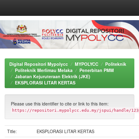
Skip
navigation
Digital Repositori Mypolycc
MYPOLYCC
Politeknik
Politeknik Merlimau Melaka
Penerbitan PMM
Jabatan Kejuruteraan Elektrik (JKE)
EKSPLORASI LITAR KERTAS
Please use this identifier to cite or link to this item:
https://repositori.mypolycc.edu.my/jspui/handle/123
Title:
EKSPLORASI LITAR KERTAS